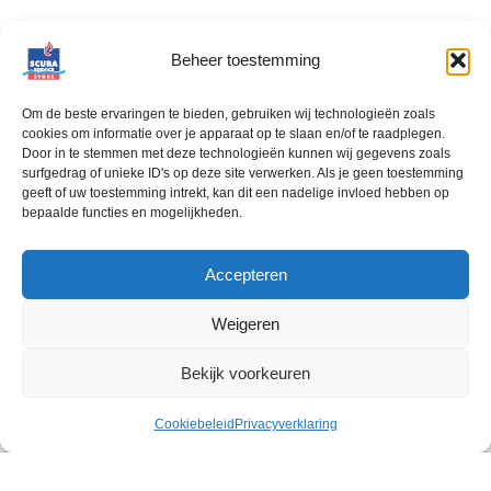
-
+
Beheer toestemming
TOEVOEGEN AAN WINKELWAGEN
Om de beste ervaringen te bieden, gebruiken wij technologieën zoals
cookies om informatie over je apparaat op te slaan en/of te raadplegen.
Door in te stemmen met deze technologieën kunnen wij gegevens zoals
surfgedrag of unieke ID's op deze site verwerken. Als je geen toestemming
BESCHRIJVING
OVER MERK
geeft of uw toestemming intrekt, kan dit een nadelige invloed hebben op
bepaalde functies en mogelijkheden.
Compact 6,4 cm lang roestvrijstalen mes dat als primair mes of
Accepteren
back-up aan het trimjacket kan worden bevestigd
dmvbijgeleverde montageset.
Weigeren
Bekijk voorkeuren
Scuba Service 2025 - Powered by
Clay Concepts
Cookiebeleid
Privacyverklaring
peningstijden
Menu
Collectie