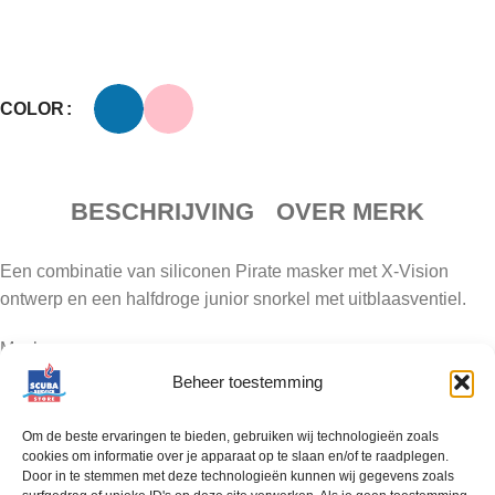
COLOR
BESCHRIJVING
OVER MERK
Een combinatie van siliconen Pirate masker met X-Vision
ontwerp en een halfdroge junior snorkel met uitblaasventiel.
Masker
Beheer toestemming
Silicone maskerrand
Stevige en duurzame constructie
Om de beste ervaringen te bieden, gebruiken wij technologieën zoals
EZ afstelbare gespen op het maskerrand
cookies om informatie over je apparaat op te slaan en/of te raadplegen.
Door in te stemmen met deze technologieën kunnen wij gegevens zoals
Breed gezichtsveld