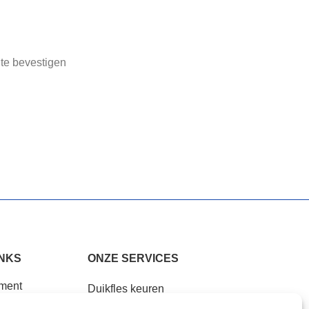
 te bevestigen
INKS
ONZE SERVICES
ement
Duikfles keuren
en
Professionals