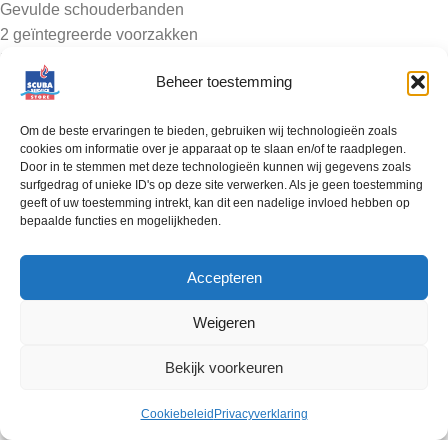
Gevulde schouderbanden
2 geïntegreerde voorzakken
Lichtgewicht
Beheer toestemming
Compact
A.T.O. – Air Travel Optimized
Om de beste ervaringen te bieden, gebruiken wij technologieën zoals
A.T.O – Air Travel Optimized
cookies om informatie over je apparaat op te slaan en/of te raadplegen.
De keuze van extreem lichtgewicht en elastisch materiaal,
Door in te stemmen met deze technologieën kunnen wij gegevens zoals
naast de algemene aandacht voor details, maken deze
surfgedrag of unieke ID's op deze site verwerken. Als je geen toestemming
geeft of uw toestemming intrekt, kan dit een nadelige invloed hebben op
producten ideaal voor de reizende duiker.
bepaalde functies en mogelijkheden.
Sterke Slijtvaste Wielen
Alle Mares tassen zijn voorzien van stevige en slijtvaste
Accepteren
wielconstructies en vastgezet met rvs schroeven.
Backpack Systeem
Weigeren
Ergonomisch ontworpen schouderbanden zijn standaard
meegeleverd en zijn opgeborgen in een apart vak.
Bekijk voorkeuren
Cookiebeleid
Privacyverklaring
peningstijden
Menu
Collectie