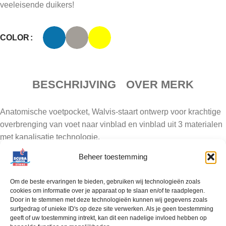
veeleisende duikers!
COLOR
BESCHRIJVING
OVER MERK
Anatomische voetpocket, Walvis-staart ontwerp voor krachtige
overbrenging van voet naar vinblad en vinblad uit 3 materialen
met kanalisatie technologie.
Beheer toestemming
Stuwkracht door Kanalisatie
De Mares-ontwerpers laten zich inspireren door
Om de beste ervaringen te bieden, gebruiken wij technologieën zoals
zeezoogdieren. De Channel Thrust-technologie optimaliseert
cookies om informatie over je apparaat op te slaan en/of te raadplegen.
de kanalisering van het water zodat er een veel grotere
Door in te stemmen met deze technologieën kunnen wij gegevens zoals
surfgedrag of unieke ID's op deze site verwerken. Als je geen toestemming
hoeveelheid water verplaatst wordt in vergelijking met andere
geeft of uw toestemming intrekt, kan dit een nadelige invloed hebben op
vinnen van hetzelfde formaat. Het resultaat is meer stuwkracht