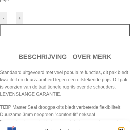
-
+
TOEVOEGEN AAN WINKELWAGEN
BESCHRIJVING
OVER MERK
Standaard uitgevoerd met veel populaire functies, dit pak biedt
kwaliteit en duurzaamheid tegen een uitstekende prijs. Dit pak
is voorzien van de traditionele rugrits over de schouders.
LEVENSLANGE GARANTIE.
TIZIP Master Seal droogpakrits biedt verbeterde flexibiliteit
Duurzame 3mm neopreen ”comfort-fit” nekseal
2mm nylon / smoothskin kraag met drain voor extra warmte
Duurzaam polyester / butyl / polyester trilaminaat