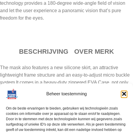
technology provides a 180-degree wide-angle field of vision
and let the user experience a panoramic vision that’s pure
freedom for the eyes.
BESCHRIJVING
OVER MERK
The mask also features a new silicone skirt, an attractive
lightweight frame structure and an easy-to-adjust micro buckle
system.It comes in a heavy-duty zippered EVA Case, not only
to protect the Plexisolª lenses but also to reduce PVC plastics
Beheer toestemming
waste.
Om de beste ervaringen te bieden, gebruiken wij technologieën zoals
180° distortion-free panoramic vision thanks to the exclusive
cookies om informatie over je apparaat op te slaan en/of te raadplegen.
Curved Lens Technology
Door in te stemmen met deze technologieën kunnen wij gegevens zoals
surfgedrag of unieke ID's op deze site verwerken. Als je geen toestemming
Plexisol lenses with special anti-fog and anti-scratch benefits
geeft of uw toestemming intrekt, kan dit een nadelige invloed hebben op
Advanced Fit Technology (AFT) enhancing the sealing features