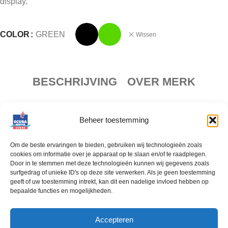
display.
COLOR
GREEN
Wissen
BESCHRIJVING
OVER MERK
De Aqua Lung-manometer geeft zowel de resterende luchtdruk
Beheer toestemming
als de temperatuur weer op een enkel, gemakkelijk leesbaar
display.
Om de beste ervaringen te bieden, gebruiken wij technologieën zoals
cookies om informatie over je apparaat op te slaan en/of te raadplegen.
Eenvoudig af te lezen schaalverdeling, tot 350 bar
Door in te stemmen met deze technologieën kunnen wij gegevens zoals
Lichtgevende wijzerplaat voor eenvoudig aflezen
surfgedrag of unieke ID's op deze site verwerken. Als je geen toestemming
geeft of uw toestemming intrekt, kan dit een nadelige invloed hebben op
Geïntegreerde temperatuurgradatie
bepaalde functies en mogelijkheden.
Nitrox-compatibel tot 50%
Bumblebee-buis schokbestendig
Accepteren
Veiligheidsklep